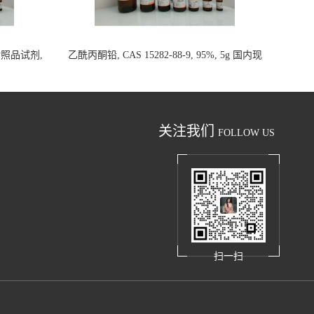
析对照品试剂,
乙酰丙酮铅, CAS 15282-88-9, 95%, 5g 国内现
货
关注我们
FOLLOW US
扫一扫