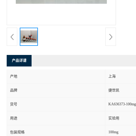
产品详请
产地
上海
品牌
捷世凯
KA636373-100mg
货号
用途
实验用
100mg
包装规格