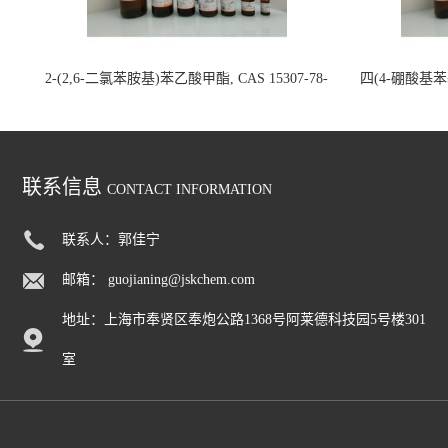
2-(2,6-二氯苯胺基)苯乙酸甲酯, CAS 15307-78-
四(4-硼酸基苯基)
5, >97.0%(GC)(N), 200mg 国内现货
联系信息
CONTACT INFORMATION
联系人：郭佳宁
邮箱：
guojianing@jskchem.com
地址：上海市奉贤区奉炮公路1368号阿莱德科技园5号楼301
室