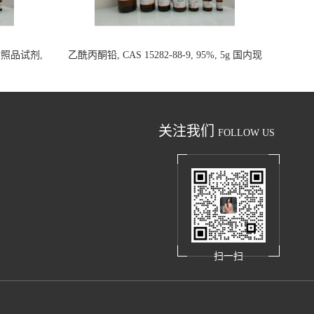
析对照品试剂,
乙酰丙酮铅, CAS 15282-88-9, 95%, 5g 国内现
货
关注我们
FOLLOW US
扫一扫