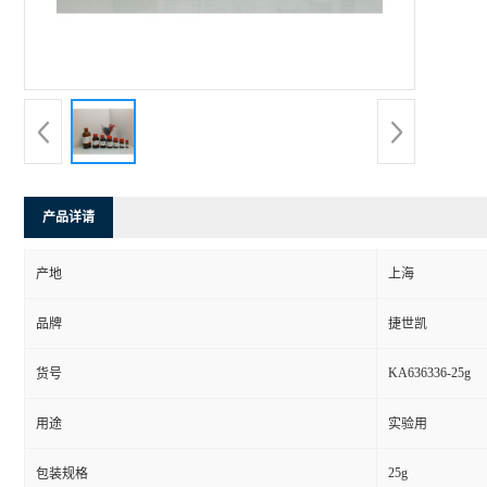
产品详请
产地
上海
品牌
捷世凯
KA636336-25g
货号
用途
实验用
25g
包装规格