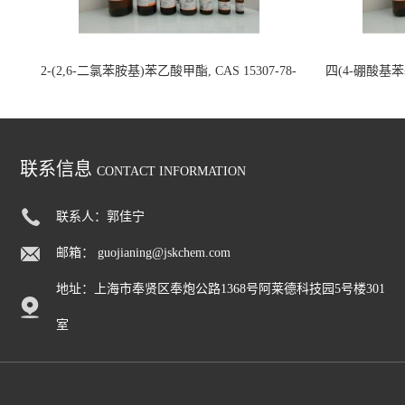
2-(2,6-二氯苯胺基)苯乙酸甲酯, CAS 15307-78-
四(4-硼酸基苯基)
5, >97.0%(GC)(N), 200mg 国内现货
联系信息
CONTACT INFORMATION
联系人：郭佳宁
邮箱：
guojianing@jskchem.com
地址：上海市奉贤区奉炮公路1368号阿莱德科技园5号楼301
室