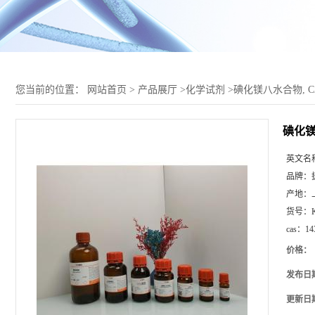
您当前的位置：
网站首页
>
产品展厅
>
化学试剂
>
碘化镁八水合物, CAS 
碘化镁八
英文名
品牌：
产地：
货号：
cas：
14
价格：
发布日
更新日