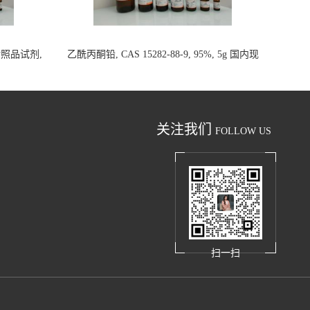
析对照品试剂,
乙酰丙酮铅, CAS 15282-88-9, 95%, 5g 国内现
货
关注我们
FOLLOW US
扫一扫