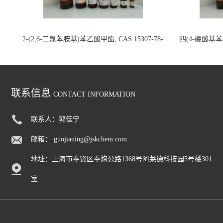
2-(2,6-二氯苯胺基)苯乙酸甲酯, CAS 15307-78-
四(4-硼酸基苯基)
5, >97.0%(GC)(N), 200mg 国内现货
联系信息
CONTACT INFORMATION
联系人：郭佳宁
邮箱：
guojianing@jskchem.com
地址：上海市奉贤区奉炮公路1368号阿莱德科技园5号楼301
室