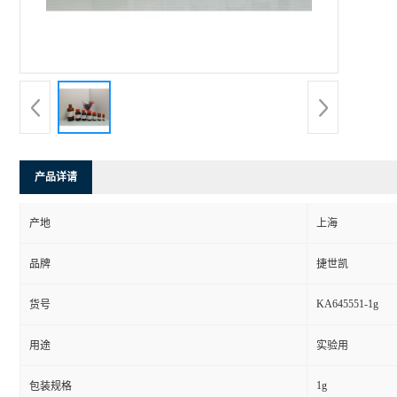
产品详请
产地
上海
品牌
捷世凯
KA645551-1g
货号
用途
实验用
1g
包装规格