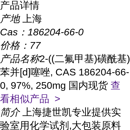
产品详情
产地
上海
Cas：
186204-66-0
价格：
77
产品名称
2-((二氟甲基)磺酰基)
苯并[d]噻唑, CAS 186204-66-
0, 97%, 250mg 国内现货
查
看相似产品 >
简介
上海捷世凯专业提供实
验室用化学试剂,大包装原料