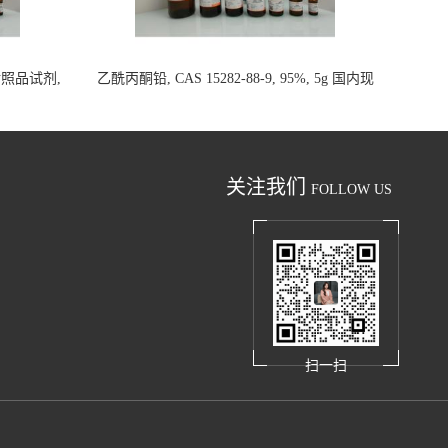
析对照品试剂,
乙酰丙酮铅, CAS 15282-88-9, 95%, 5g 国内现
货
关注我们
FOLLOW US
扫一扫