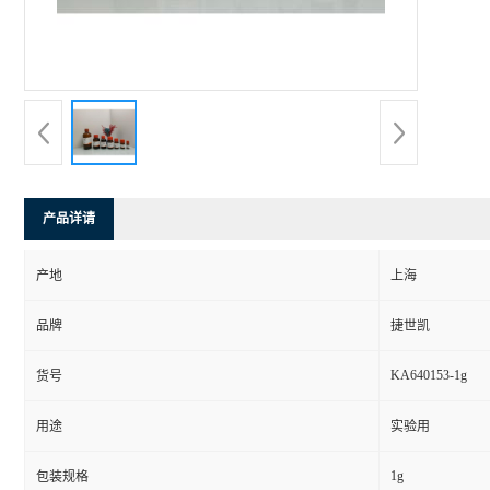
产品详请
产地
上海
品牌
捷世凯
KA640153-1g
货号
用途
实验用
1g
包装规格