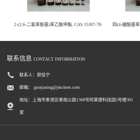
2-(2,6-二氯苯胺基)苯乙酸甲酯, CAS 15307-78-
四(4-硼酸基苯基)
5, >97.0%(GC)(N), 200mg 国内现货
联系信息
CONTACT INFORMATION
联系人：郭佳宁
邮箱：
guojianing@jskchem.com
地址：上海市奉贤区奉炮公路1368号阿莱德科技园5号楼301
室