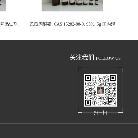
析对照品试剂,
乙酰丙酮铅, CAS 15282-88-9, 95%, 5g 国内现
货
关注我们
FOLLOW US
扫一扫