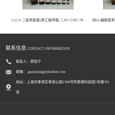
2-(2,6-二氯苯胺基)苯乙酸甲酯, CAS 15307-78-
四(4-硼酸基苯基)
5, >97.0%(GC)(N), 200mg 国内现货
联系信息
CONTACT INFORMATION
联系人：郭佳宁
邮箱：
guojianing@jskchem.com
地址：上海市奉贤区奉炮公路1368号阿莱德科技园5号楼301
室