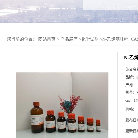
您当前的位置：
网站首页
>
产品展厅
>
化学试剂
>
N-乙烯基咔唑, CAS 
N-乙烯
英文名
品牌：
产地：
货号：
cas：
14
价格：
发布日
更新日