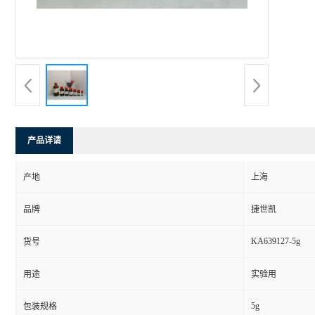
产品详请
产地
上海
品牌
捷世凯
KA639127-5g
货号
用途
实验用
5g
包装规格