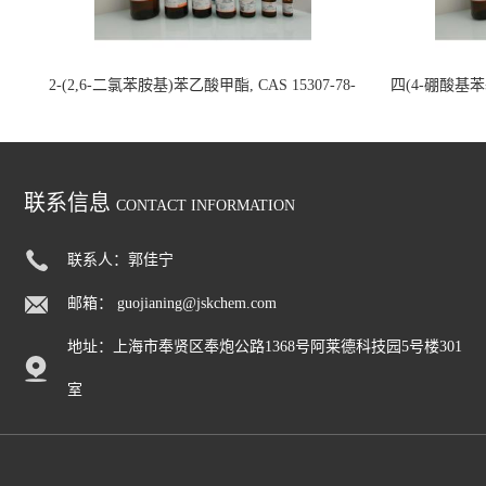
2-(2,6-二氯苯胺基)苯乙酸甲酯, CAS 15307-78-
四(4-硼酸基苯基)
5, >97.0%(GC)(N), 200mg 国内现货
联系信息
CONTACT INFORMATION
联系人：郭佳宁
邮箱：
guojianing@jskchem.com
地址：上海市奉贤区奉炮公路1368号阿莱德科技园5号楼301
室