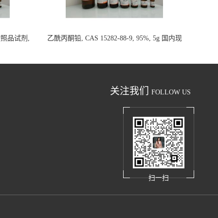
析对照品试剂,
乙酰丙酮铅, CAS 15282-88-9, 95%, 5g 国内现
货
关注我们
FOLLOW US
扫一扫