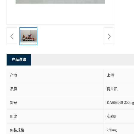
产品详请
产地
上海
品牌
捷世凯
KA663968-250mg
货号
用途
实验用
250mg
包装规格