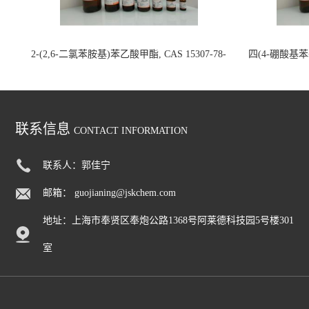
2-(2,6-二氯苯胺基)苯乙酸甲酯, CAS 15307-78-
四(4-硼酸基苯基)
5, >97.0%(GC)(N), 200mg 国内现货
联系信息
CONTACT INFORMATION
联系人：郭佳宁
邮箱：
guojianing@jskchem.com
地址：上海市奉贤区奉炮公路1368号阿莱德科技园5号楼301
室