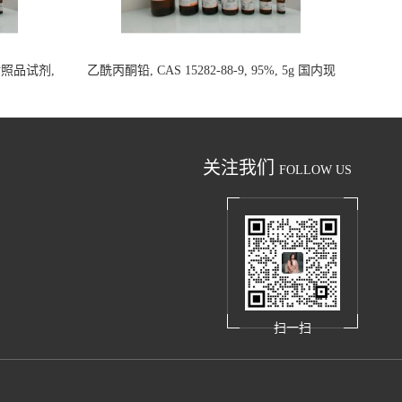
析对照品试剂,
乙酰丙酮铅, CAS 15282-88-9, 95%, 5g 国内现
货
关注我们
FOLLOW US
扫一扫